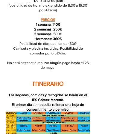
-Del 8 al 12 de julio
(posibilidad de horario extendido de 8:30 a 16:30
por 4€/día)
PRECIOS
1 semana: 140€
2 semanas: 250€
3 semanas: 380€
Hermanos: 360€
Posibilidad de días sueltos por 30€
Camiseta y piscina incluidas. Posibilidad de
comedor por 6,5€/día.
No será necesario realizar ningún pago hasta el 25
de mayo.
ITINERARIO
Las llegadas, comidas y recogidas se harán en el
IES Gómez Moreno.
El primer día se necesita rellenar una hoja de
consentimiento y permiso.
Cada día se rellenará un hoja con el registro de
quien llega y quien recoge al niño/a